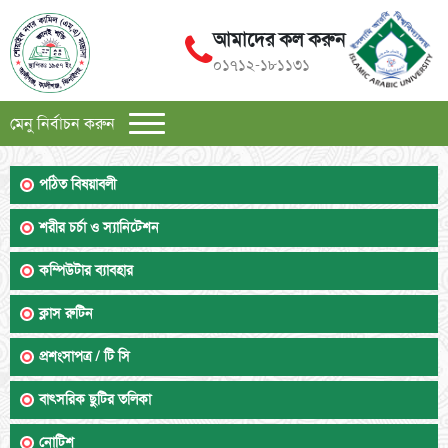
আমাদের কল করুন
০১৭১২-১৮১১৩১
মেনু নির্বাচন করুন
পঠিত বিষয়াবলী
শরীর চর্চা ও স্যানিটেশন
কম্পিউটার ব্যাবহার
ক্লাস রুটিন
প্রশংসাপত্র / টি সি
বাৎসরিক ছুটির তলিকা
নোটিশ