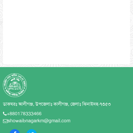
ডাকঘরঃ আলীগঞ্জ, উপজেলাঃ কালীগঞ্জ, জেলাঃ ঝিনাইদহ-৭৩৫০
+880178333466
showaibnagarkm@gmail.com