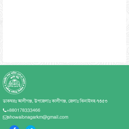
ডাকঘরঃ আলীগঞ্জ, উপজেলাঃ কালীগঞ্জ, জেলাঃ ঝিনাইদহ-৭৩৫০
+880178333466
showaibnagarkm@gmail.com