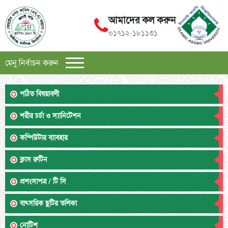
আমাদের কল করুন
০১৭১২-১৮১১৩১
মেনু নির্বাচন করুন
পঠিত বিষয়াবলী
শরীর চর্চা ও স্যানিটেশন
কম্পিউটার ব্যাবহার
ক্লাস রুটিন
প্রশংসাপত্র / টি সি
বাৎসরিক ছুটির তলিকা
নোটিশ