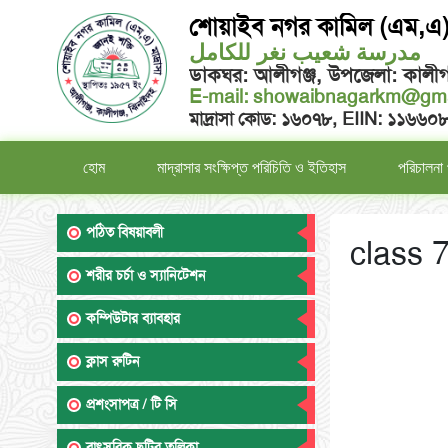
শোয়াইব নগর কামিল (এম,এ) 
مدرسة شعيب نغر للكامل
ডাকঘর: আলীগঞ্জ, উপজেলা: কালীগ
E-mail:
showaibnagarkm@gma
মাদ্রাসা কোড: ১৬০৭৮, EIIN: ১১৬৬০
হোম
মাদ্রাসার সংক্ষিপ্ত পরিচিতি ও ইতিহাস
পরিচালনা 
পঠিত বিষয়াবলী
class 
শরীর চর্চা ও স্যানিটেশন
কম্পিউটার ব্যাবহার
ক্লাস রুটিন
প্রশংসাপত্র / টি সি
বাৎসরিক ছুটির তলিকা