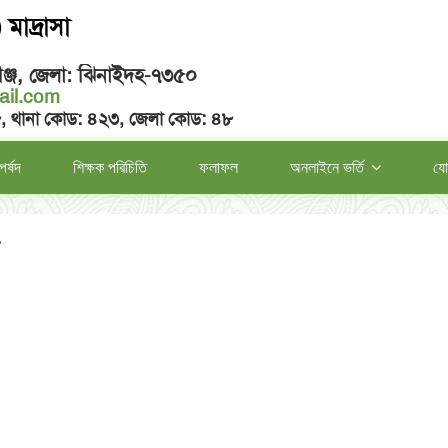
মাদ্রাসা
ঞ্জ, জেলা: ঝিনাইদহ-৭৩৫০
il.com
৮, থানা কোড: ৪২৩, জেলা কোড: ৪৮
পর্ষদ
শিক্ষক পরিচিতি
ফলাফল
অনলাইনে ভর্তি
যো
7