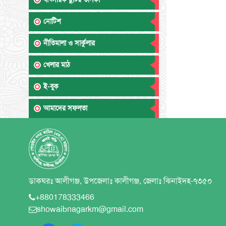
নোটিশ
নীতিমালা ও সার্কুলার
খেলার মাঠ
ই-বুক
আমাদের সফলতা
ডাকঘরঃ আলীগঞ্জ, উপজেলাঃ কালীগঞ্জ, জেলাঃ ঝিনাইদহ-৭৩৫০
+880178333466
showaibnagarkm@gmail.com