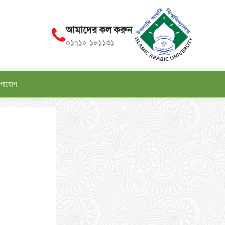
আমাদের কল করুন
০১৭১২-১৮১১৩১
গাযোগ