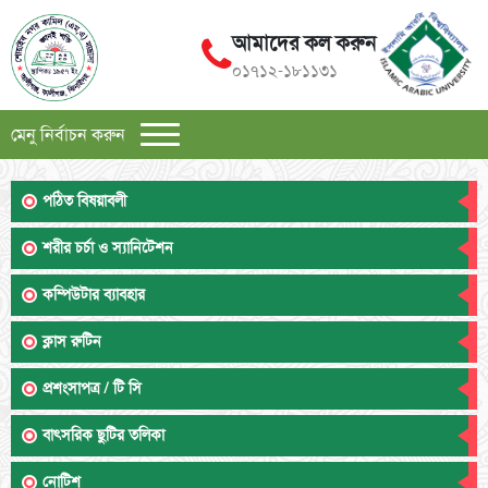
আমাদের কল করুন
০১৭১২-১৮১১৩১
মেনু নির্বাচন করুন
পঠিত বিষয়াবলী
শরীর চর্চা ও স্যানিটেশন
কম্পিউটার ব্যাবহার
ক্লাস রুটিন
প্রশংসাপত্র / টি সি
বাৎসরিক ছুটির তলিকা
নোটিশ