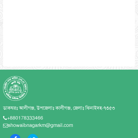
ডাকঘরঃ আলীগঞ্জ, উপজেলাঃ কালীগঞ্জ, জেলাঃ ঝিনাইদহ-৭৩৫০
+880178333466
showaibnagarkm@gmail.com