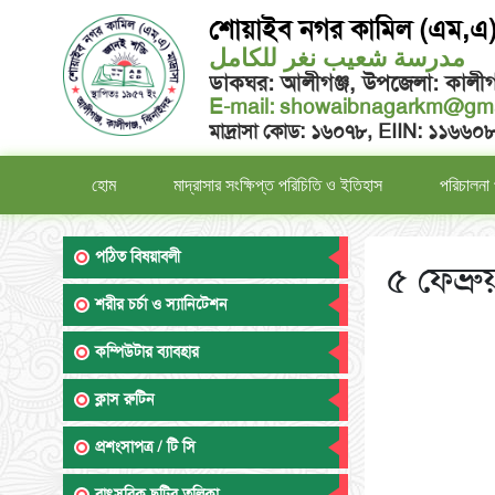
শোয়াইব নগর কামিল (এম,এ) 
مدرسة شعيب نغر للكامل
ডাকঘর: আলীগঞ্জ, উপজেলা: কালীগ
E-mail:
showaibnagarkm@gma
মাদ্রাসা কোড: ১৬০৭৮, EIIN: ১১৬৬০
হোম
মাদ্রাসার সংক্ষিপ্ত পরিচিতি ও ইতিহাস
পরিচালনা 
পঠিত বিষয়াবলী
৫ ফেব্রু
শরীর চর্চা ও স্যানিটেশন
কম্পিউটার ব্যাবহার
ক্লাস রুটিন
প্রশংসাপত্র / টি সি
বাৎসরিক ছুটির তলিকা