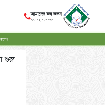
আমাদের কল করুন
০১৭১২-১৮১১৩১
গাযোগ
া শুরু