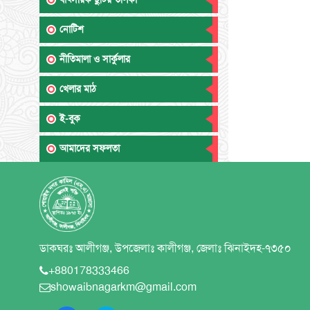
নোটিশ
নীতিমালা ও সার্কুলার
খেলার মাঠ
ই-বুক
আমাদের সফলতা
ডাকঘরঃ আলীগঞ্জ, উপজেলাঃ কালীগঞ্জ, জেলাঃ ঝিনাইদহ-৭৩৫০
+880178333466
showaibnagarkm@gmail.com