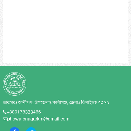
ডাকঘরঃ আলীগঞ্জ, উপজেলাঃ কালীগঞ্জ, জেলাঃ ঝিনাইদহ-৭৩৫০
+880178333466
showaibnagarkm@gmail.com