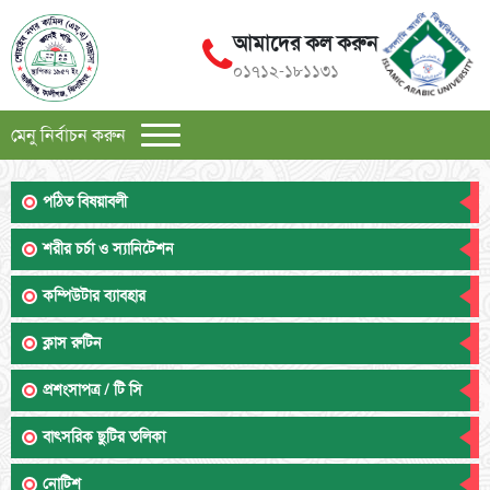
আমাদের কল করুন
০১৭১২-১৮১১৩১
মেনু নির্বাচন করুন
পঠিত বিষয়াবলী
শরীর চর্চা ও স্যানিটেশন
কম্পিউটার ব্যাবহার
ক্লাস রুটিন
প্রশংসাপত্র / টি সি
বাৎসরিক ছুটির তলিকা
নোটিশ