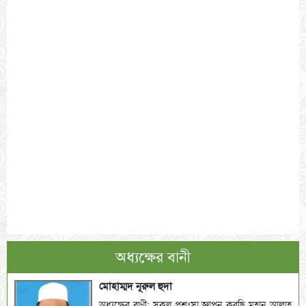
অধ্যক্ষের বানী
মোহাম্মদ নূরুল হুদা
অধ্যক্ষের বাণী: সকল প্রশংসা জ্ঞাপন করছি মহান আল্লাহ