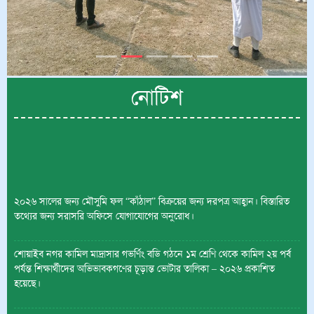
নোটিশ
২০২৬ সালের জন্য মৌসুমি ফল “কাঁঠাল” বিক্রয়ের জন্য দরপত্র আহ্বান। বিস্তারিত
তথ্যের জন্য সরাসরি অফিসে যোগাযোগের অনুরোধ।
শোয়াইব নগর কামিল মাদ্রাসার গভর্ণিং বডি গঠনে ১ম শ্রেণি থেকে কামিল ২য় পর্ব
পর্যন্ত শিক্ষার্থীদের অভিভাবকগণের চূড়ান্ত ভোটার তালিকা – ২০২৬ প্রকাশিত
হয়েছে।
পহেলা জানুয়ারি থেকে ২০২৬ শিক্ষাবর্ষের শ্রেণি কার্যক্রম চালু