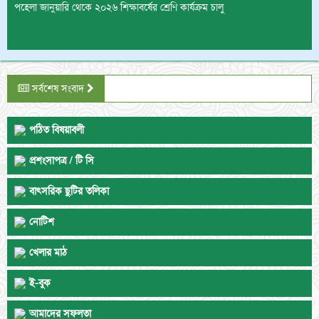
মাদ্রাসায় “জুলাই গণঅভ্যুত্থান” স্মরণে আলোচনা ও দোয়া অনুষ্ঠান অনুষ্ঠিত
দাখিল পরীক্ষা – ২০২৫ এ ৮৫% পাশ, ২ জন A+
সর্বশেষ সংবাদ
২০২৬ সালের জন্য মৌসুমি ফল “কাঁঠাল” বিক্রয়ের জন্য দরপত্র আহ্বান। বিস্তারিত
পঠিত বিষয়াবলী
তথ্যের জন্য সরাসরি অফিসে যোগাযোগের অনুরোধ।
প্রশংসাপত্র / টি সি
শোয়াইব নগর কামিল মাদ্রাসার গভর্ণিং বডি গঠনে ১ম শ্রেণি থেকে কামিল ২য় পর্ব
বাৎসরিক ছুটির তলিকা
পর্যন্ত শিক্ষার্থীদের অভিভাবকগণের চূড়ান্ত ভোটার তালিকা – ২০২৬ প্রকাশিত
হয়েছে।
নোটিশ
পহেলা জানুয়ারি থেকে ২০২৬ শিক্ষাবর্ষের শ্রেণি কার্যক্রম চালু
খেলার মাঠ
ই-বুক
মাদ্রাসায় “জুলাই গণঅভ্যুত্থান” স্মরণে আলোচনা ও দোয়া অনুষ্ঠান অনুষ্ঠিত
আমাদের সফলতা