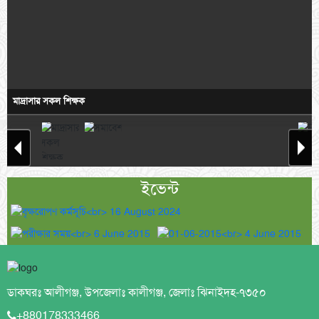
মাদ্রাসার সকল শিক্ষক
ইভেন্ট
ডাকঘরঃ আলীগঞ্জ, উপজেলাঃ কালীগঞ্জ, জেলাঃ ঝিনাইদহ-৭৩৫০
+880178333466