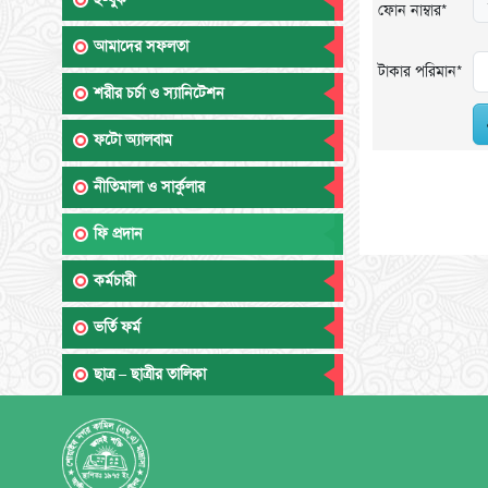
ফোন নাম্বার*
আমাদের সফলতা
টাকার পরিমান*
শরীর চর্চা ও স্যানিটেশন
ফটো অ্যালবাম
নীতিমালা ও সার্কুলার
ফি প্রদান
কর্মচারী
ভর্তি ফর্ম
ছাত্র – ছাত্রীর তালিকা