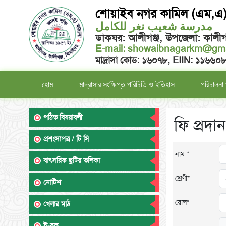
শোয়াইব নগর কামিল (এম,এ) 
مدرسة شعيب نغر للكامل
ডাকঘর: আলীগঞ্জ, উপজেলা: কালীগ
E-mail:
showaibnagarkm@gma
মাদ্রাসা কোড: ১৬০৭৮, EIIN: ১১৬৬০
হোম
মাদ্রাসার সংক্ষিপ্ত পরিচিতি ও ইতিহাস
পরিচালনা 
পঠিত বিষয়াবলী
ফি প্রদান
প্রশংসাপত্র / টি সি
নাম *
বাৎসরিক ছুটির তলিকা
শ্রেণী*
নোটিশ
রোল*
খেলার মাঠ
ই-বুক