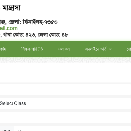
মাদ্রাসা
ঞ্জ, জেলা: ঝিনাইদহ-৭৩৫০
il.com
৮, থানা কোড: ৪২৩, জেলা কোড: ৪৮
পর্ষদ
শিক্ষক পরিচিতি
ফলাফল
অনলাইনে ভর্তি
যো