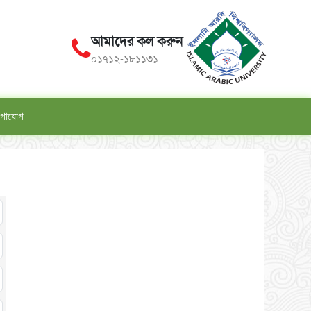
আমাদের কল করুন
০১৭১২-১৮১১৩১
গাযোগ